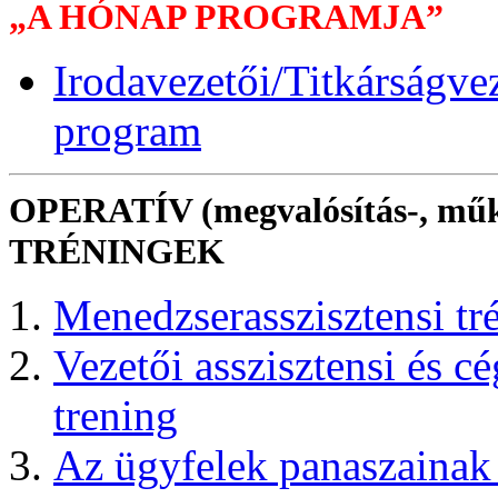
„A HÓNAP PROGRAMJA”
Irodavezetői/Titkárságv
program
OPERATÍV (megvalósítás-, műkö
TRÉNINGEK
Menedzserasszisztensi tr
Vezetői asszisztensi és c
trening
Az ügyfelek panaszainak 