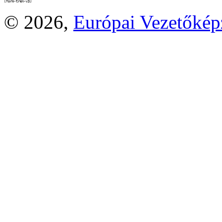
[form-tren-v3]
© 2026,
Európai Vezetőké