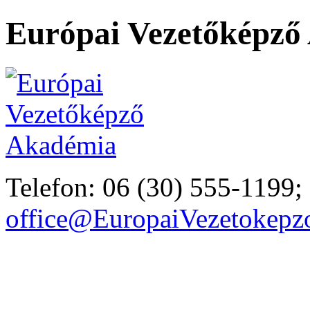
Európai Vezetőképző
Telefon: 06 (30) 555-1199;
office@EuropaiVezetokep
Akik már választották pr
Tréningjeinkről mondták