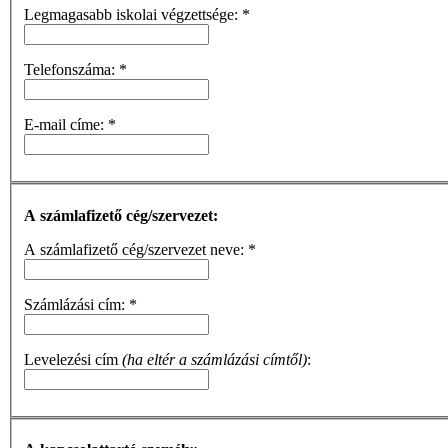
Legmagasabb iskolai végzettsége:
*
Telefonszáma:
*
E-mail címe:
*
A számlafizető cég/szervezet:
A számlafizető cég/szervezet neve:
*
Számlázási cím:
*
Levelezési cím
(ha eltér a számlázási címtől)
: