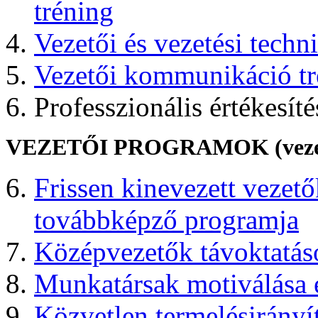
tréning
Vezetői és vezetési techn
Vezetői kommunikáció tr
Professzionális értékesíté
VEZETŐI PROGRAMOK (vezetői 
Frissen kinevezett vezető
továbbképző programja
Középvezetők távoktatás
Munkatársak motiválása é
Közvetlen termelésirányít