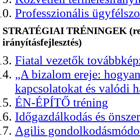
Professzionális ügyfélszo
STRATÉGIAI TRÉNINGEK (rendsz
irányításfejlesztés)
Fiatal vezetők továbbképz
„A bizalom ereje: hogyan 
kapcsolatokat és valódi h
ÉN-ÉPÍTŐ tréning
Időgazdálkodás és önszer
Agilis gondolkodásmódot 