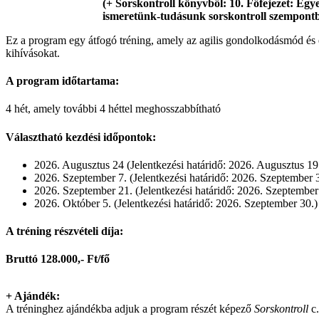
(+ Sorskontroll könyvből: 10. Főfejezet: Egyebek
ismeretünk-tudásunk sorskontroll szempontb
Ez a program egy átfogó tréning, amely az agilis gondolkodásmód és 
kihívásokat.
A program időtartama:
4 hét, amely további 4 héttel meghosszabbítható
Választható kezdési időpontok:
2026. Augusztus 24 (Jelentkezési határidő: 2026. Augusztus 19
2026. Szeptember 7. (Jelentkezési határidő: 2026. Szeptember 3
2026. Szeptember 21. (Jelentkezési határidő: 2026. Szeptember
2026. Október 5. (Jelentkezési határidő: 2026. Szeptember 30.)
A tréning részvételi díja:
Bruttó 128.000,- Ft/fő
+ Ajándék:
A tréninghez ajándékba adjuk a program részét képező
Sorskontroll
c.