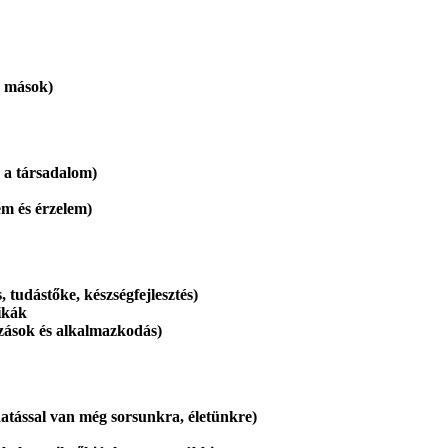
 mások)
a társadalom)
 és érzelem)
dástőke, készségfejlesztés)
nikák
sok és alkalmazkodás)
ssal van még sorsunkra, életünkre)