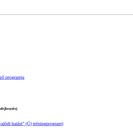
pző programja
ejlesztés)
valódi hatást” (Új tréningprogram)