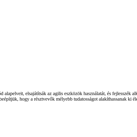
 alapelveit, elsajátítsák az agilis eszközök használatát, és fejlesszé
beépítjük, hogy a résztvevők mélyebb tudatosságot alakíthassanak ki él