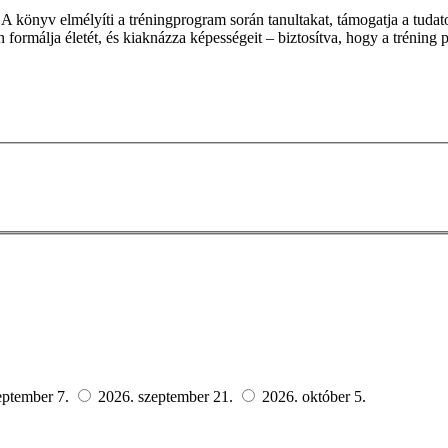
A könyv elmélyíti a tréningprogram során tanultakat, támogatja a tudato
 formálja életét, és kiaknázza képességeit – biztosítva, hogy a tréning 
eptember 7.
2026. szeptember 21.
2026. október 5.