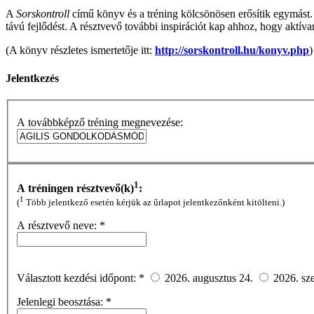
A
Sorskontroll
című könyv és a tréning kölcsönösen erősítik egymást. 
távú fejlődést. A résztvevő további inspirációt kap ahhoz, hogy aktívan
(A könyv részletes ismertetője itt:
http://sorskontroll.hu/konyv.php
)
Jelentkezés
A továbbképző tréning megnevezése:
1
A tréningen résztvevő(k)
:
1
(
Több jelentkező esetén kérjük az űrlapot jelentkezőnként kitölteni.)
A résztvevő neve:
*
Választott kezdési időpont:
*
2026. augusztus 24.
2026. sz
Jelenlegi beosztása:
*