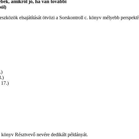
, amikről jó, ha van további
ól)
eszközök elsajátítását ötvözi a Sorskontroll c. könyv mélyebb perspek
.)
.)
 17.)
 könyv Résztvevő nevére dedikált példányát.