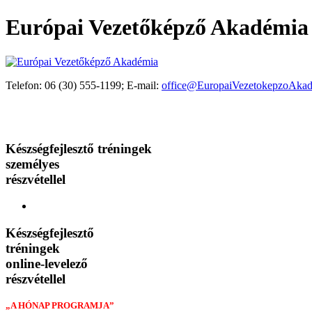
Európai Vezetőképző Akadémia
Telefon: 06 (30) 555-1199; E-mail:
office@EuropaiVezetokepzoAkad
Akik már választották programjaink valamelyikét
Tréningjeinkről mondták
Készségfejlesztő tréningek
személyes
részvétellel
Készségfejlesztő
tréningek
online-levelező
részvétellel
„A HÓNAP PROGRAMJA”