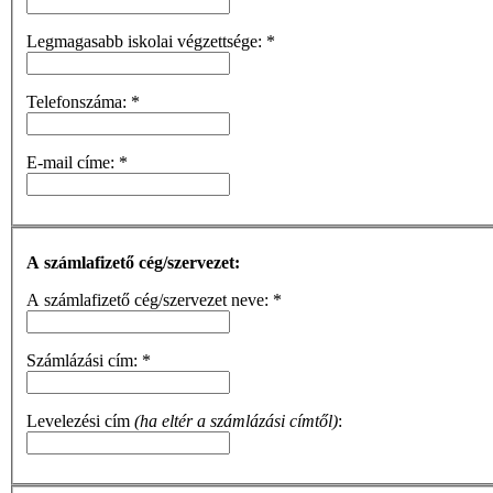
Legmagasabb iskolai végzettsége:
*
Telefonszáma:
*
E-mail címe:
*
A számlafizető cég/szervezet:
A számlafizető cég/szervezet neve:
*
Számlázási cím:
*
Levelezési cím
(ha eltér a számlázási címtől)
: