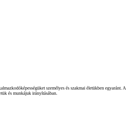
k alkalmazkodóképességüket személyes és szakmai életükben egyaránt. A
etük és munkájuk irányításában.