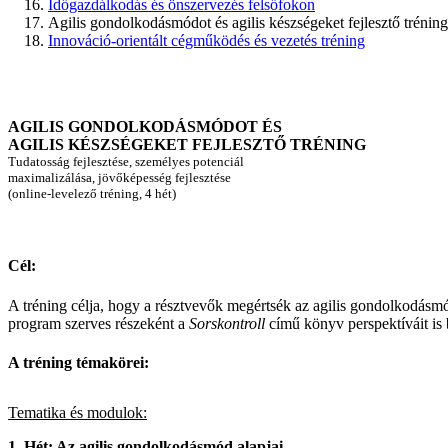
Időgazdálkodás és önszervezés felsőfokon
Agilis gondolkodásmódot és agilis készségeket fejlesztő tréning
Innováció-orientált cégműködés és vezetés tréning
AGILIS GONDOLKODÁSMÓDOT ÉS
AGILIS KÉSZSÉGEKET FEJLESZTŐ TRÉNING
Tudatosság fejlesztése, személyes potenciál
maximalizálása, jövőképesség fejlesztése
(online-levelező tréning, 4 hét)
Cél:
A tréning célja, hogy a résztvevők megértsék az agilis gondolkodásmód
program szerves részeként a
Sorskontroll
című könyv perspektíváit is 
A tréning témakörei:
Tematika és modulok:
1. Hét: Az agilis gondolkodásmód alapjai