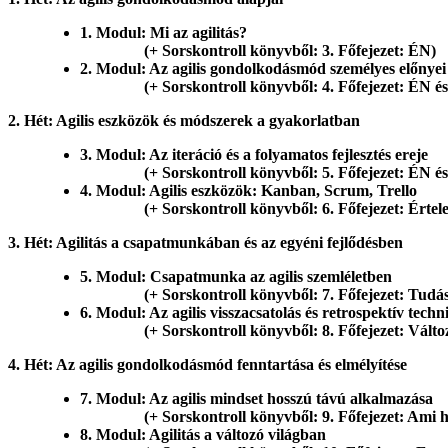
1. Modul: Mi az agilitás?
(+ Sorskontroll könyvből: 3. Főfejezet: ÉN)
2. Modul: Az agilis gondolkodásmód személyes előnyei
(+ Sorskontroll könyvből: 4. Főfejezet: ÉN és
2. Hét: Agilis eszközök és módszerek a gyakorlatban
3. Modul: Az iteráció és a folyamatos fejlesztés ereje
(+ Sorskontroll könyvből: 5. Főfejezet: ÉN és 
4. Modul: Agilis eszközök: Kanban, Scrum, Trello
(+ Sorskontroll könyvből: 6. Főfejezet: Értelem
3. Hét: Agilitás a csapatmunkában és az egyéni fejlődésben
5. Modul: Csapatmunka az agilis szemléletben
(+ Sorskontroll könyvből: 7. Főfejezet: Tudás, tu
6. Modul: Az agilis visszacsatolás és retrospektív tech
(+ Sorskontroll könyvből: 8. Főfejezet: Változá
4. Hét: Az agilis gondolkodásmód fenntartása és elmélyítése
7. Modul: Az agilis mindset hosszú távú alkalmazása
(+ Sorskontroll könyvből: 9. Főfejezet: Ami hatá
8. Modul: Agilitás a változó világban