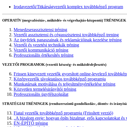
Irodavezetői/Titkárságvezetői komplex továbbképző program
OPERATÍV (megvalósítás-, működés- és végrehajtás-központú) TRÉNINGEK
Menedzserasszisztensi tréning
Vezetői asszisztensi és cégasszisztensi továbbképző trening
Az ügyfelek panaszainak és reklamációinak kezelése tréning
Vezetői és vezetési technikák tréning
Vezetői kommunikáció tréning
Professzionális értékesítés tréning
VEZETŐI PROGRAMOK (vezetői készség- és működésfejlesztés)
Frissen kinevezett vezetők gyorsított online-levelező továbbké
Középvezetők távoktatásos továbbképző programja
Munkatársak motiválása és teljesítményértékelése tréning
Közvetlen termelésirányítói tréning
Professzionális ügyfélszolgálat
STRATÉGIAI TRÉNINGEK (rendszerszintű gondolkodás-, döntés- és irányításf
Fiatal vezetők továbbképző programja (Frissített verzió)
„A bizalom ereje: hogyan építs bizalmat, erős kapcsolatokat és 
ÉN-ÉPÍTŐ tréning