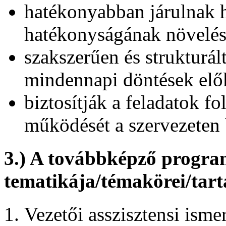
hatékonyabban járulnak h
hatékonyságának növelés
szakszerűen és strukturá
mindennapi döntések elő
biztosítják a feladatok fo
működését a szervezeten 
3.) A továbbképző progr
tematikája/témakörei/tar
Vezetői asszisztensi isme