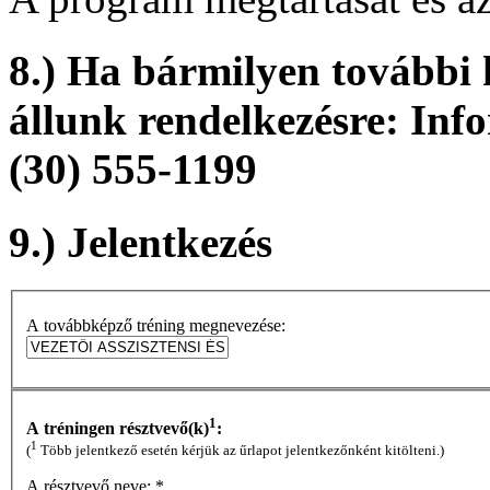
8.) Ha bármilyen további 
állunk rendelkezésre: Inf
(30) 555-1199
9.) Jelentkezés
A továbbképző tréning megnevezése:
1
A tréningen résztvevő(k)
:
1
(
Több jelentkező esetén kérjük az űrlapot jelentkezőnként kitölteni.)
A résztvevő neve:
*