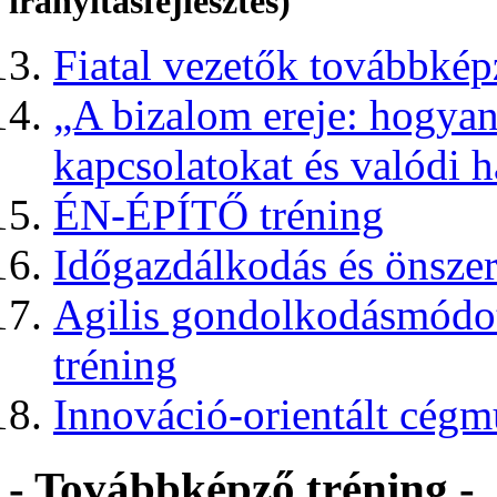
irányításfejlesztés)
Fiatal vezetők továbbképz
„A bizalom ereje: hogyan 
kapcsolatokat és valódi h
ÉN-ÉPÍTŐ tréning
Időgazdálkodás és önszer
Agilis gondolkodásmódot 
tréning
Innováció-orientált cégm
- Továbbképző tréning -