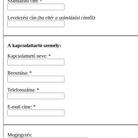
Számlázási cím:
*
Levelezési cím
(ha eltér a számlázási címtől)
:
A kapcsolattartó személy:
Kapcsolattartó neve:
*
Beosztása:
*
Telefonszáma:
*
E-mail címe:
*
Megjegyzés: