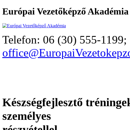
Európai Vezetőképző Akadémia
Telefon: 06 (30) 555-1199;
office@EuropaiVezetokep
Akik már választották pr
Tréningjeinkről mondták
Készségfejlesztő tréninge
személyes
részvétellel