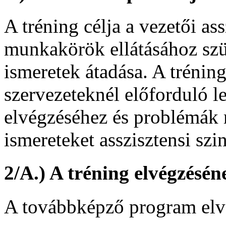
A tréning célja a vezetői ass
munkakörök ellátásához szük
ismeretek átadása. A trénin
szervezeteknél előforduló l
elvégzéséhez és problémák
ismereteket asszisztensi szi
2/A.) A tréning elvégzésé
A továbbképző program elvé