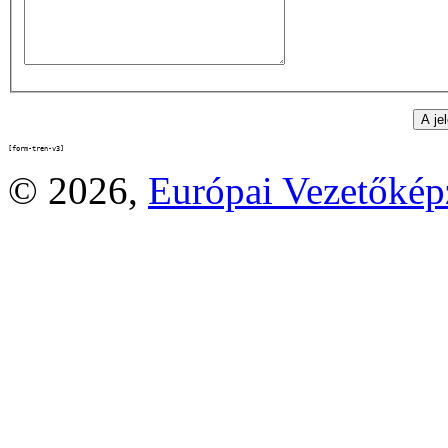
[form-tren-v3]
© 2026,
Európai Vezetőké