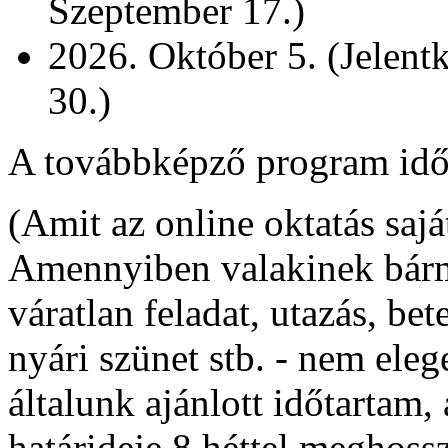
Szeptember 17.)
2026. Október 5. (Jelent
30.)
A továbbképző program időt
(Amit az online oktatás sajá
Amennyiben valakinek bárm
váratlan feladat, utazás, bet
nyári szünet stb. - nem ele
általunk ajánlott időtartam
határideje 8 héttel meghoss