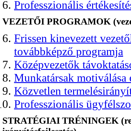
Professzionális értékesíté
VEZETŐI PROGRAMOK (vezetői 
Frissen kinevezett vezető
továbbképző programja
Középvezetők távoktatás
Munkatársak motiválása é
Közvetlen termelésirányít
Professzionális ügyfélszo
STRATÉGIAI TRÉNINGEK (rendsz