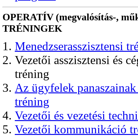
OPERATÍV (megvalósítás-, műkö
TRÉNINGEK
Menedzserasszisztensi tr
Vezetői asszisztensi és c
tréning
Az ügyfelek panaszainak 
tréning
Vezetői és vezetési techn
Vezetői kommunikáció tr