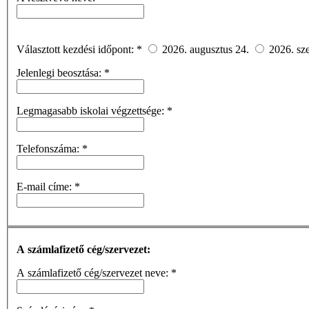
Választott kezdési időpont:
*
2026. augusztus 24.
2026. sz
Jelenlegi beosztása:
*
Legmagasabb iskolai végzettsége:
*
Telefonszáma:
*
E-mail címe:
*
A számlafizető cég/szervezet:
A számlafizető cég/szervezet neve:
*