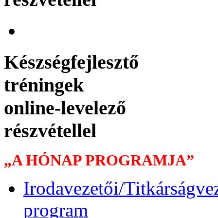
Készségfejlesztő
tréningek
online-levelező
részvétellel
„A HÓNAP PROGRAMJA”
Irodavezetői/Titkárságv
program