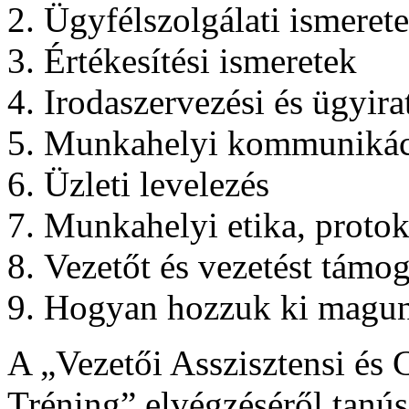
Ügyfélszolgálati ismeret
Értékesítési ismeretek
Irodaszervezési és ügyira
Munkahelyi kommunikác
Üzleti levelezés
Munkahelyi etika, protok
Vezetőt és vezetést támo
Hogyan hozzuk ki magunk
A „Vezetői Asszisztensi és
Tréning” elvégzéséről tanúsí