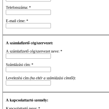
Telefonszáma:
*
E-mail címe:
*
A számlafizető cég/szervezet:
A számlafizető cég/szervezet neve:
*
Számlázási cím:
*
Levelezési cím
(ha eltér a számlázási címtől)
:
A kapcsolattartó személy:
Kapcsolattartó neve:
*