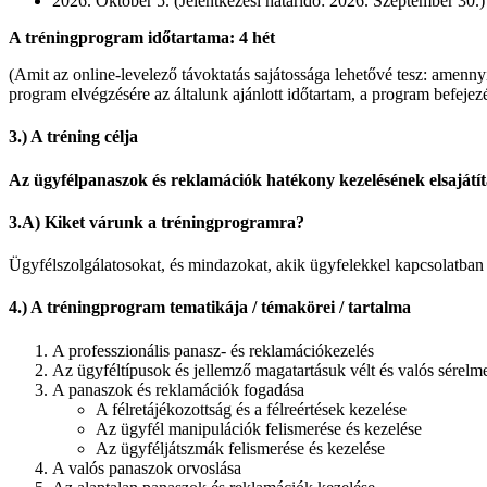
2026. Október 5. (Jelentkezési határidő: 2026. Szeptember 30.)
A tréningprogram időtartama: 4 hét
(Amit az online-levelező távoktatás sajátossága lehetővé tesz: amennyi
program elvégzésére az általunk ajánlott időtartam, a program befejez
3.) A tréning célja
Az ügyfélpanaszok és reklamációk hatékony kezelésének elsajátítá
3.A) Kiket várunk a tréningprogramra?
Ügyfélszolgálatosokat, és mindazokat, akik ügyfelekkel kapcsolatban
4.) A tréningprogram tematikája / témakörei / tartalma
A professzionális panasz- és reklamációkezelés
Az ügyféltípusok és jellemző magatartásuk vélt és valós sérelm
A panaszok és reklamációk fogadása
A félretájékozottság és a félreértések kezelése
Az ügyfél manipulációk felismerése és kezelése
Az ügyféljátszmák felismerése és kezelése
A valós panaszok orvoslása