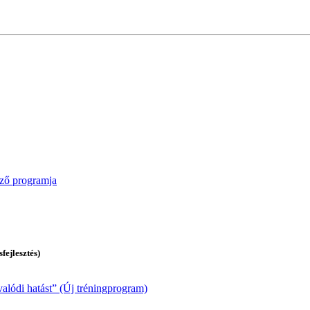
pző programja
ejlesztés)
valódi hatást” (Új tréningprogram)