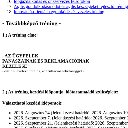
Időgazdálkodás és önszervezés felsőfokon
Agilis gondolkodásmódot és agilis készségeket fejlesztő tréning
Innováció-orientált cégműködés és vezetés tréning
- Továbbképző tréning -
1.) A tréning címe:
„AZ ÜGYFELEK
PANASZAINAK ÉS REKLAMÁCIÓINAK
KEZELÉSE"
- online-levelező tréning konzultációs lehetőséggel -
2.) Az tréning kezdési időpontja, időtartama/idő szükséglete:
Választható kezdési időpontok:
2026. Augusztus 24 (Jelentkezési határidő: 2026. Augusztus 19
2026. Szeptember 7. (Jelentkezési határidő: 2026. Szeptember 3
2026. Szeptember 21. (Jelentkezési határidő: 2026. Szeptember