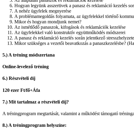
Az alaptalan panaszok és reklamációk kezelése
Hogyan legyünk asszertivek a panasz és reklamáció kezelés so
A nehéz ügyfelek megnyerése
A problémamegoldás folyamata, az ügyfelekkel történő kommun
Mikor és hogyan mondjunk nemet?
Az ismétlődő panaszok, kifogások és reklamációk kezelése
Az ügyfelekkel való konstruktív együttműködés módszerei
A panasz és reklamáció kezelés során jelentkező stresszhelyzet
Mikor szükséges a vezetői beavatkozás a panaszkezelésbe? (H
5.) A tréning módszertana
Online-levelező tréning
6.) Részvételi díj
120 ezer Ft/fő+Áfa
7.) Mit tartalmaz a részvételi díj?
A tréningprogram megtartását, valamint a működést támogató tréninga
8.) A tréningprogram helyszíne: