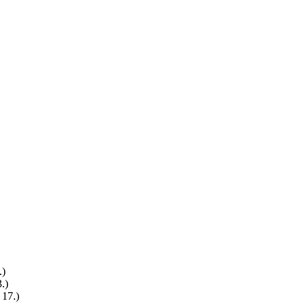
.)
.)
 17.)