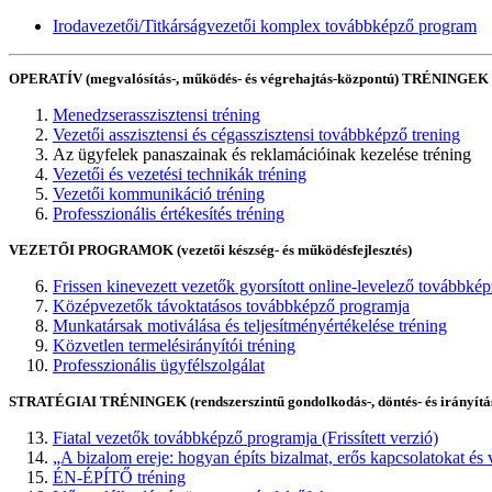
Irodavezetői/Titkárságvezetői komplex továbbképző program
OPERATÍV (megvalósítás-, működés- és végrehajtás-központú) TRÉNINGEK
Menedzserasszisztensi tréning
Vezetői asszisztensi és cégasszisztensi továbbképző trening
Az ügyfelek panaszainak és reklamációinak kezelése tréning
Vezetői és vezetési technikák tréning
Vezetői kommunikáció tréning
Professzionális értékesítés tréning
VEZETŐI PROGRAMOK (vezetői készség- és működésfejlesztés)
Frissen kinevezett vezetők gyorsított online-levelező továbbké
Középvezetők távoktatásos továbbképző programja
Munkatársak motiválása és teljesítményértékelése tréning
Közvetlen termelésirányítói tréning
Professzionális ügyfélszolgálat
STRATÉGIAI TRÉNINGEK (rendszerszintű gondolkodás-, döntés- és irányításf
Fiatal vezetők továbbképző programja (Frissített verzió)
„A bizalom ereje: hogyan építs bizalmat, erős kapcsolatokat és 
ÉN-ÉPÍTŐ tréning