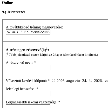
Online
9.) Jelentkezés
A továbbképző tréning megnevezése:
1
A tréningen résztvevő(k)
:
1
(
Több jelentkező esetén kérjük az űrlapot jelentkezőnként kitölteni.)
A résztvevő neve:
*
Választott kezdési időpont:
*
2026. augusztus 24.
2026. sz
Jelenlegi beosztása:
*
Legmagasabb iskolai végzettsége:
*