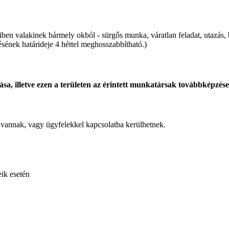
ben valakinek bármely okból - sürgős munka, váratlan feladat, utazás, b
ésének határideje 4 héttel meghosszabbítható.)
sa, illetve ezen a területen az érintett munkatársak továbbképzése
 vannak, vagy ügyfelekkel kapcsolatba kerülhetnek.
eik esetén