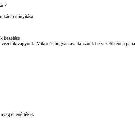
rán?
ikáció irányítása
ek kezelése
a vezetők vagyunk: Mikor és hogyan avatkozzunk be vezetőként a pana
nyag ellenértékét.