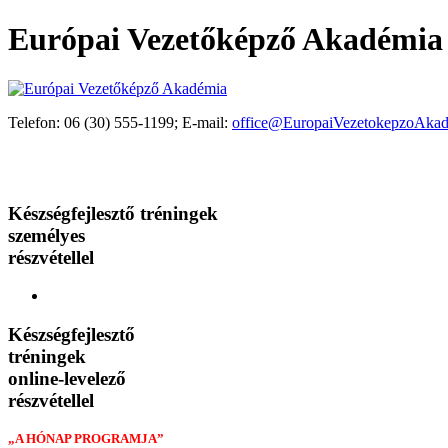
Európai Vezetőképző Akadémia
Telefon: 06 (30) 555-1199; E-mail:
office@EuropaiVezetokepzoAkad
Akik már választották programjaink valamelyikét
Tréningjeinkről mondták
Készségfejlesztő tréningek
személyes
részvétellel
Készségfejlesztő
tréningek
online-levelező
részvétellel
„A HÓNAP PROGRAMJA”