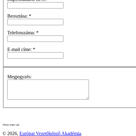
Beosztása:
*
Telefonszáma:
*
E-mail címe:
*
Megjegyzés:
[form-tren-v3]
© 2026,
Európai Vezetőképző Akadémia
.